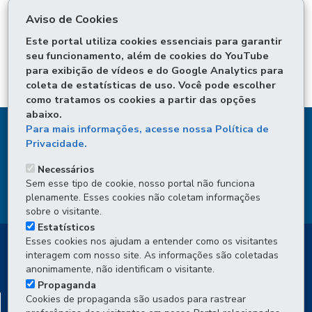
Envio de SMS
Aviso de Cookies
Este portal utiliza cookies essenciais para garantir
Ouvidoria
seu funcionamento, além de cookies do YouTube
para exibição de vídeos e do Google Analytics para
coleta de estatísticas de uso. Você pode escolher
como tratamos os cookies a partir das opções
abaixo.
DENUNCIE CORRUPÇÃO
Para mais informações, acesse nossa Política de
Privacidade.
OUVIDORIA
Necessários
Sem esse tipo de cookie, nosso portal não funciona
TRANSPARÊNCIA INSTITUCIONAL
plenamente. Esses cookies não coletam informações
sobre o visitante.
Estatísticos
Esses cookies nos ajudam a entender como os visitantes
interagem com nosso site. As informações são coletadas
anonimamente, não identificam o visitante.
Propaganda
DEPARTAMENTO DE TRÂNSITO DO PARANÁ -
Cookies de propaganda são usados para rastrear