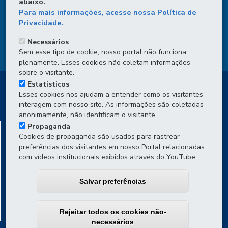
abaixo.
DENUNCIE CORRUPÇÃO
Para mais informações, acesse nossa Política de
Privacidade.
OUVIDORIA
Necessários
TRANSPARÊNCIA INSTITUCIONAL
Sem esse tipo de cookie, nosso portal não funciona
plenamente. Esses cookies não coletam informações
sobre o visitante.
Estatísticos
Esses cookies nos ajudam a entender como os visitantes
interagem com nosso site. As informações são coletadas
anonimamente, não identificam o visitante.
DEPARTAMENTO DE TRÂNSITO DO PARANÁ -
Propaganda
Cookies de propaganda são usados para rastrear
DETRAN/PR
preferências dos visitantes em nosso Portal relacionadas
Av. Victor Ferreira do Amaral, 2940 - Capão da Imbuia
-
82800-
com vídeos institucionais exibidos através do YouTube.
900
-
Curitiba
-
PR
MAPA
Atendimento por WhatsApp (Projeto Piloto)
: de segunda a
Salvar preferências
sexta, das 8h às 16h
Atendimento presencial por agendamento
: de segunda a sexta,
das 8h às 16h
Rejeitar todos os cookies não-
Ouvidoria Detran/PR
necessários