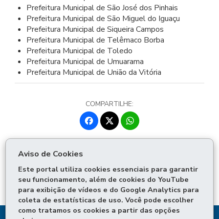
Prefeitura Municipal de São José dos Pinhais
Prefeitura Municipal de São Miguel do Iguaçu
Prefeitura Municipal de Siqueira Campos
Prefeitura Municipal de Telêmaco Borba
Prefeitura Municipal de Toledo
Prefeitura Municipal de Umuarama
Prefeitura Municipal de União da Vitória
COMPARTILHE:
Fa
W
ce
ha
T
bo
ts
Voltar
Início
Imprimir
wi
Aviso de Cookies
ok
Ap
tt
Baixar
p
Este portal utiliza cookies essenciais para garantir
er
seu funcionamento, além de cookies do YouTube
para exibição de vídeos e do Google Analytics para
coleta de estatísticas de uso. Você pode escolher
como tratamos os cookies a partir das opções