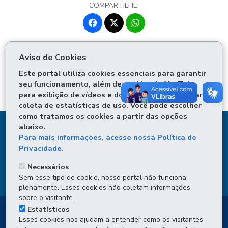
COMPARTILHE:
Fa
W
ce
ha
T
bo
ts
Voltar
Início
Imprimir
wi
Aviso de Cookies
ok
Ap
tt
Baixar
p
Este portal utiliza cookies essenciais para garantir
er
seu funcionamento, além de cookies do YouTube
para exibição de vídeos e do Google Analytics para
coleta de estatísticas de uso. Você pode escolher
como tratamos os cookies a partir das opções
abaixo.
DENUNCIE CORRUPÇÃO
Para mais informações, acesse nossa Política de
Privacidade.
OUVIDORIA
Necessários
TRANSPARÊNCIA INSTITUCIONAL
Sem esse tipo de cookie, nosso portal não funciona
plenamente. Esses cookies não coletam informações
sobre o visitante.
Estatísticos
Esses cookies nos ajudam a entender como os visitantes