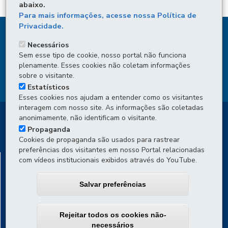
abaixo.
Para mais informações, acesse nossa Política de
Privacidade.
DENUNCIE CORRUPÇÃO
Necessários
Sem esse tipo de cookie, nosso portal não funciona
OUVIDORIA
plenamente. Esses cookies não coletam informações
sobre o visitante.
TRANSPARÊNCIA INSTITUCIONAL
Estatísticos
Esses cookies nos ajudam a entender como os visitantes
interagem com nosso site. As informações são coletadas
anonimamente, não identificam o visitante.
Propaganda
Cookies de propaganda são usados para rastrear
preferências dos visitantes em nosso Portal relacionadas
DEPARTAMENTO DE TRÂNSITO DO PARANÁ -
com vídeos institucionais exibidos através do YouTube.
DETRAN/PR
Salvar preferências
Av. Victor Ferreira do Amaral, 2940 - Capão da Imbuia
-
82800-
900
-
Curitiba
-
PR
MAPA
Atendimento por WhatsApp (Projeto Piloto)
: de segunda a
Rejeitar todos os cookies não-
sexta, das 8h às 16h
necessários
Atendimento presencial por agendamento
: de segunda a sexta,