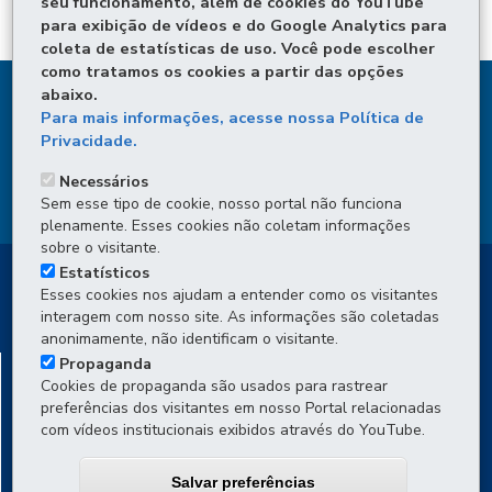
seu funcionamento, além de cookies do YouTube
para exibição de vídeos e do Google Analytics para
coleta de estatísticas de uso. Você pode escolher
como tratamos os cookies a partir das opções
abaixo.
DENUNCIE CORRUPÇÃO
Para mais informações, acesse nossa Política de
Privacidade.
OUVIDORIA
Necessários
TRANSPARÊNCIA INSTITUCIONAL
Sem esse tipo de cookie, nosso portal não funciona
plenamente. Esses cookies não coletam informações
sobre o visitante.
Estatísticos
Esses cookies nos ajudam a entender como os visitantes
interagem com nosso site. As informações são coletadas
anonimamente, não identificam o visitante.
DEPARTAMENTO DE TRÂNSITO DO PARANÁ -
Propaganda
Cookies de propaganda são usados para rastrear
DETRAN/PR
preferências dos visitantes em nosso Portal relacionadas
Av. Victor Ferreira do Amaral, 2940 - Capão da Imbuia
-
82800-
com vídeos institucionais exibidos através do YouTube.
900
-
Curitiba
-
PR
MAPA
Atendimento por WhatsApp (Projeto Piloto)
: de segunda a
Salvar preferências
sexta, das 8h às 16h