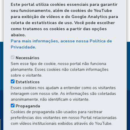
Este portal utiliza cookies essenciais para garantir
LOCAIS DE ATENDIMENTO
seu funcionamento, além de cookies do YouTube
para exibição de vídeos e do Google Analytics para
ÓRGÃO RESPONSÁVEL
coleta de estatísticas de uso. Você pode escolher
DEIXE SUA OPINIÃO
como tratamos os cookies a partir das opções
abaixo.
Para mais informações, acesse nossa Política de
Privacidade.
DENUNCIE CORRUPÇÃO
Necessários
Sem esse tipo de cookie, nosso portal não funciona
OUVIDORIA
plenamente. Esses cookies não coletam informações
sobre o visitante.
TRANSPARÊNCIA INSTITUCIONAL
Estatísticos
Esses cookies nos ajudam a entender como os visitantes
interagem com nosso site. As informações são coletadas
anonimamente, não identificam o visitante.
Propaganda
Cookies de propaganda são usados para rastrear
preferências dos visitantes em nosso Portal relacionadas
DEPARTAMENTO DE TRÂNSITO DO PARANÁ -
com vídeos institucionais exibidos através do YouTube.
DETRAN/PR