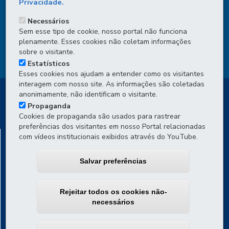
Privacidade.
DENUNCIE CORRUPÇÃO
Necessários
Sem esse tipo de cookie, nosso portal não funciona
OUVIDORIA
plenamente. Esses cookies não coletam informações
sobre o visitante.
TRANSPARÊNCIA INSTITUCIONAL
Estatísticos
Esses cookies nos ajudam a entender como os visitantes
interagem com nosso site. As informações são coletadas
anonimamente, não identificam o visitante.
Propaganda
Cookies de propaganda são usados para rastrear
preferências dos visitantes em nosso Portal relacionadas
DEPARTAMENTO DE TRÂNSITO DO PARANÁ -
com vídeos institucionais exibidos através do YouTube.
DETRAN/PR
Salvar preferências
Av. Victor Ferreira do Amaral, 2940 - Capão da Imbuia
-
82800-
900
-
Curitiba
-
PR
MAPA
Atendimento por WhatsApp (Projeto Piloto)
: de segunda a
Rejeitar todos os cookies não-
sexta, das 8h às 16h
necessários
Atendimento presencial por agendamento
: de segunda a sexta,
das 8h às 16h
Ouvidoria Detran/PR