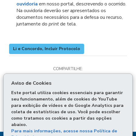
ouvidoria
em nosso portal, descrevendo o ocorrido.
Na ouvidoria deverão ser apresentados os
documentos necessários para a defesa ou recurso,
juntamente do
print
de tela.
Li e Concordo, Incluir Protocolo
COMPARTILHE:
Fa
W
Aviso de Cookies
ce
ha
T
Este portal utiliza cookies essenciais para garantir
bo
ts
Voltar
Início
Imprimir
wi
seu funcionamento, além de cookies do YouTube
ok
Ap
para exibição de vídeos e do Google Analytics para
tt
Baixar
p
coleta de estatísticas de uso. Você pode escolher
er
como tratamos os cookies a partir das opções
abaixo.
Para mais informações, acesse nossa Política de